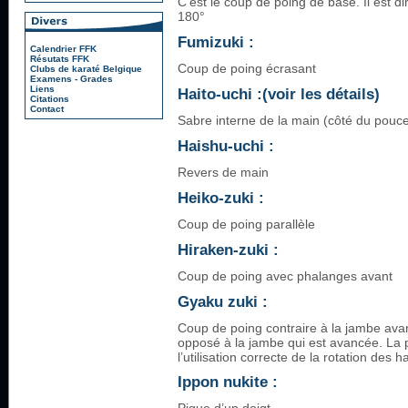
C’est le coup de poing de base. Il est di
180°
Fumizuki :
Calendrier FFK
Résutats FFK
Coup de poing écrasant
Clubs de karaté Belgique
Examens - Grades
Liens
Haito-uchi :(voir les détails)
Citations
Contact
Sabre interne de la main (côté du pouc
Haishu-uchi :
Revers de main
Heiko-zuki :
Coup de poing parallèle
Hiraken-zuki :
Coup de poing avec phalanges avant
Gyaku zuki :
Coup de poing contraire à la jambe avan
opposé à la jambe qui est avancée. La 
l’utilisation correcte de la rotation des 
Ippon nukite :