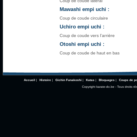
Coup de coude latéral
Mawashi empi uchi :
Coup de coude circulaire
Uchiro empi uchi :
Coup de coude vers l’arrière
Otoshi empi uchi :
Coup de coude de haut en bas
Accueil
|
Histoire
|
Gichin Funakoshi
|
Katas
|
Bloquages
|
Coups de p
Copyright karate-do.be - Tous droits ré