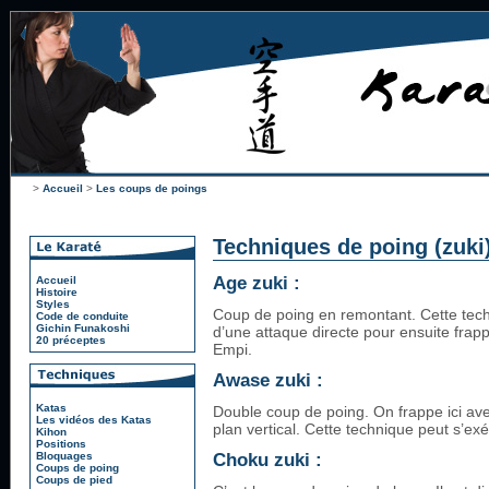
>
Accueil
>
Les coups de poings
Techniques de poing (zuki
Age zuki :
Accueil
Histoire
Styles
Coup de poing en remontant. Cette tech
Code de conduite
Gichin Funakoshi
d’une attaque directe pour ensuite frappe
20 préceptes
Empi.
Awase zuki :
Katas
Double coup de poing. On frappe ici av
Les vidéos des Katas
plan vertical. Cette technique peut s’ex
Kihon
Positions
Choku zuki :
Bloquages
Coups de poing
Coups de pied