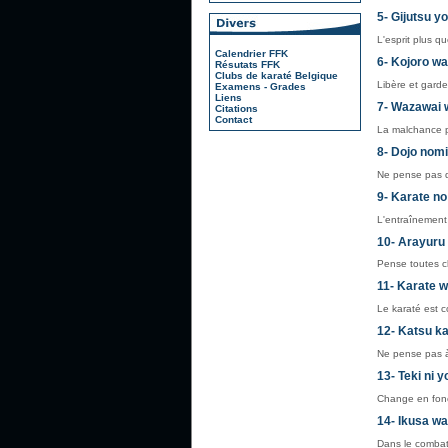
5- Gijutsu yo
L'esprit plus q
Calendrier FFK
6- Kojoro wa
Résutats FFK
Clubs de karaté Belgique
Libère et garde
Examens - Grades
Liens
7- Wazawai w
Citations
Contact
La malchance p
8- Dojo nomi
Ne pense pas q
9- Karate no
L'entraînement 
10- Arayuru
Pense toutes ch
11- Karate 
Le karaté est c
12- Katsu k
Ne pense pas à
13- Teki ni 
Change en fonc
14- Ikusa wa 
Dans le combat,