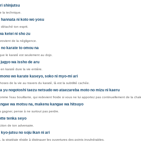
ri shinjutsu
ue la technique.
 hannata ni koto wo yosu
 détaché ton esprit.
a ketei ni sho zu
rovient de la négligence.
 no karate to omou na
ue le karaté est seulement au dojo.
 jugyo wa issho de aru
en karaté dure la vie entière.
 mono wo karate kaseyo, soko ni myo-mi ari
oses de la vie au travers du karaté, là est la subtilité cachée.
wa yu nogotoshi taezu netsudo wo ataezareba moto no mizu ni kaeru
omme l’eau bouillante, qui redevient froide si vous ne lui apportez pas continuellement de la chal
angae wa motsu na, makenu kangae wa hitsuyo
 gagner, pense à ne surtout pas perdre.
yotte tenka seyo
tion de ton adversaire.
kyo-jutsu no soju ikan ni ari
 la stratégie réside à distinguer les ouvertures des points invulnérables.