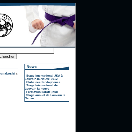
Funakoshi
a
Stage international JKA à
Louvain-la-Neuve 2012
Clubs néerlandophones
Stage International de
Louvain-la-neuve
Formation karaté-jitsu
Stage annuel de Louvain la
Neuve