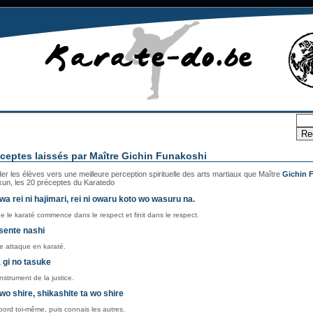
ceptes laissés par Maître Gichin Funakoshi
der les élèves vers une meilleure perception spirituelle des arts martiaux que Maître
Gichin 
ukun, les 20 préceptes du Karatedo
wa rei ni hajimari, rei ni owaru koto wo wasuru na.
e le karaté commence dans le respect et finit dans le respect.
 sente nashi
e attaque en karaté.
 gi no tasuke
instrument de la justice.
 wo shire, shikashite ta wo shire
bord toi-même, puis connais les autres.