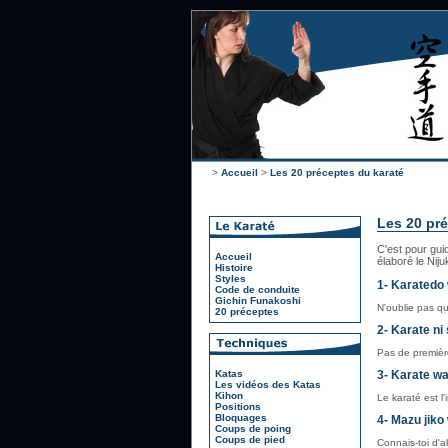
>
Accueil
>
Les 20 préceptes du karaté
Les 20 pré
C'est pour gui
Accueil
élaboré le Nij
Histoire
Styles
1- Karatedo 
Code de conduite
Gichin Funakoshi
N'oublie pas qu
20 préceptes
2- Karate ni
Pas de premièr
Katas
3- Karate wa
Les vidéos des Katas
Kihon
Le karaté est l'
Positions
Bloquages
4- Mazu jiko
Coups de poing
Coups de pied
Connais-toi d'a