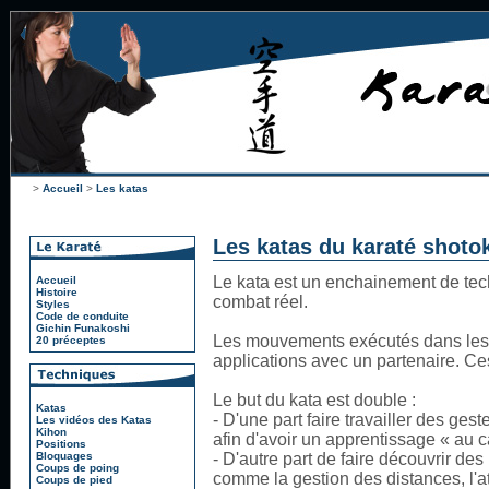
>
Accueil
>
Les katas
Les katas du karaté shoto
Le kata est un enchainement de tec
Accueil
Histoire
combat réel.
Styles
Code de conduite
Gichin Funakoshi
Les mouvements exécutés dans les 
20 préceptes
applications avec un partenaire. Ce
Le but du kata est double :
Katas
- D'une part faire travailler des ge
Les vidéos des Katas
Kihon
afin d'avoir un apprentissage « au 
Positions
Bloquages
- D'autre part de faire découvrir de
Coups de poing
comme la gestion des distances, l'att
Coups de pied