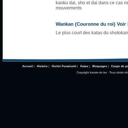
kanku dai, sho et dai dans ce cas ne
mouvements
Wankan (Couronne du roi) Voir l
Le plus court des katas du shotokan
Accueil
|
Histoire
|
Gichin Funakoshi
|
Katas
|
Bloquages
|
Coups de p
Copyright karate-do.be - Tous droits ré