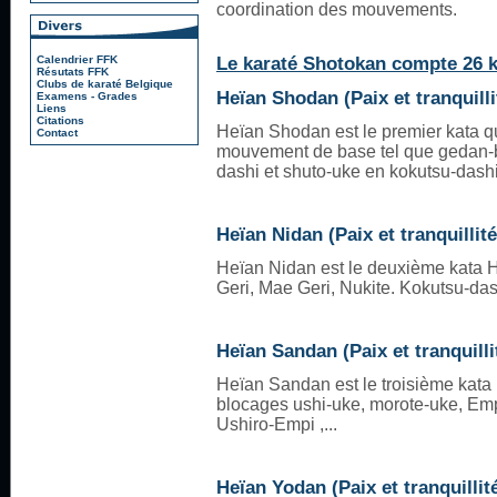
coordination des mouvements.
Le karaté Shotokan compte 26 k
Calendrier FFK
Résutats FFK
Clubs de karaté Belgique
Heïan Shodan (Paix et tranquillit
Examens - Grades
Liens
Citations
Heïan Shodan est le premier kata q
Contact
mouvement de base tel que gedan-ba
dashi et shuto-uke en kokutsu-dashi
Heïan Nidan (Paix et tranquillité
Heïan Nidan est le deuxième kata H
Geri, Mae Geri, Nukite. Kokutsu-dash
Heïan Sandan (Paix et tranquillit
Heïan Sandan est le troisième kata H
blocages ushi-uke, morote-uke, Emp
Ushiro-Empi ,...
Heïan Yodan (Paix et tranquillité