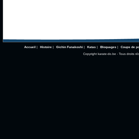
Accueil
|
Histoire
|
Gichin Funakoshi
|
Katas
|
Bloquages
|
Coups de p
Copyright karate-do.be - Tous droits ré