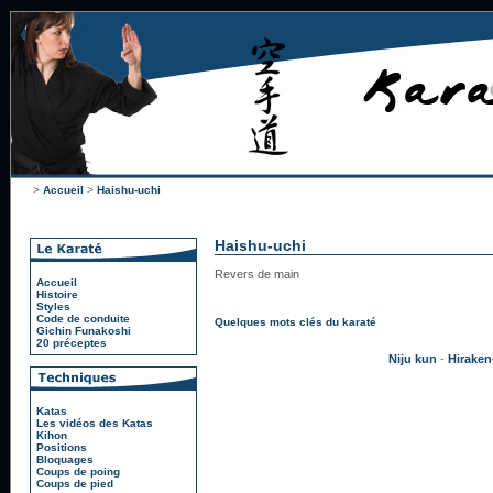
>
Accueil
>
Haishu-uchi
Haishu-uchi
Revers de main
Accueil
Histoire
Styles
Code de conduite
Quelques mots clés du karaté
Gichin Funakoshi
20 préceptes
Niju kun
-
Hiraken
Katas
Les vidéos des Katas
Kihon
Positions
Bloquages
Coups de poing
Coups de pied