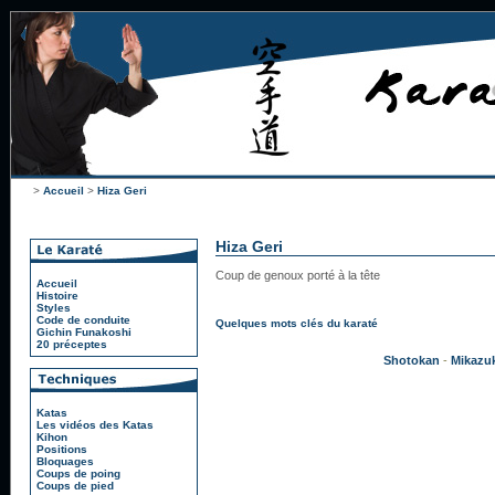
>
Accueil
>
Hiza Geri
Hiza Geri
Coup de genoux porté à la tête
Accueil
Histoire
Styles
Code de conduite
Quelques mots clés du karaté
Gichin Funakoshi
20 préceptes
Shotokan
-
Mikazuk
Katas
Les vidéos des Katas
Kihon
Positions
Bloquages
Coups de poing
Coups de pied