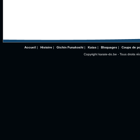
Accueil
|
Histoire
|
Gichin Funakoshi
|
Katas
|
Bloquages
|
Coups de p
Copyright karate-do.be - Tous droits ré