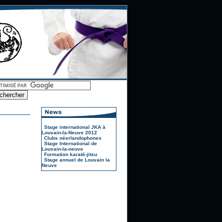
Stage international JKA à
Louvain-la-Neuve 2012
Clubs néerlandophones
Stage International de
Louvain-la-neuve
Formation karaté-jitsu
Stage annuel de Louvain la
Neuve