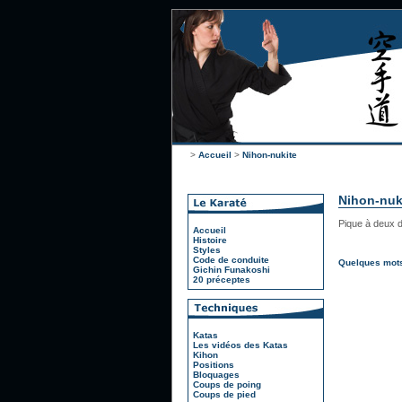
>
Accueil
>
Nihon-nukite
Nihon-nuk
Pique à deux d
Accueil
Histoire
Styles
Code de conduite
Quelques mots
Gichin Funakoshi
20 préceptes
Katas
Les vidéos des Katas
Kihon
Positions
Bloquages
Coups de poing
Coups de pied