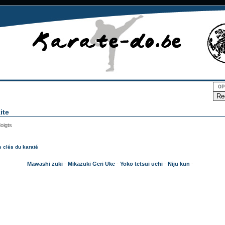
ite
oigts
 clés du karaté
Mawashi zuki
-
Mikazuki Geri Uke
-
Yoko tetsui uchi
-
Niju kun
-