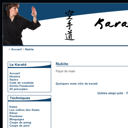
>
Accueil
>
Nukite
Nukite
Pique de main
Accueil
Histoire
Styles
Code de conduite
Quelques mots clés du karaté
Gichin Funakoshi
20 préceptes
Uchiro empi uchi
-
T
Katas
Les vidéos des Katas
Kihon
Positions
Bloquages
Coups de poing
Coups de pied