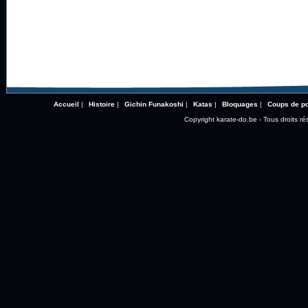
Accueil
|
Histoire
|
Gichin Funakoshi
|
Katas
|
Bloquages
|
Coups de p
Copyright karate-do.be - Tous droits ré