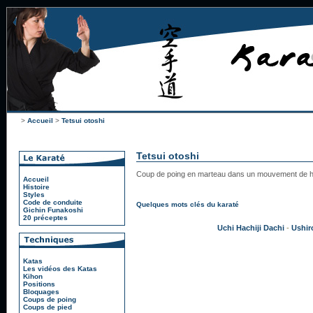
>
Accueil
>
Tetsui otoshi
Tetsui otoshi
Coup de poing en marteau dans un mouvement de ha
Accueil
Histoire
Styles
Code de conduite
Quelques mots clés du karaté
Gichin Funakoshi
20 préceptes
Uchi Hachiji Dachi
-
Ushir
Katas
Les vidéos des Katas
Kihon
Positions
Bloquages
Coups de poing
Coups de pied