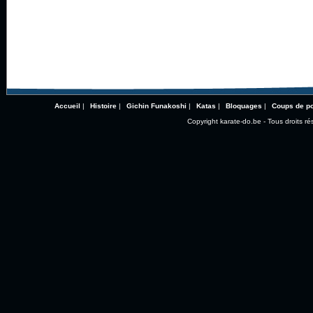
Accueil
|
Histoire
|
Gichin Funakoshi
|
Katas
|
Bloquages
|
Coups de p
Copyright karate-do.be - Tous droits ré