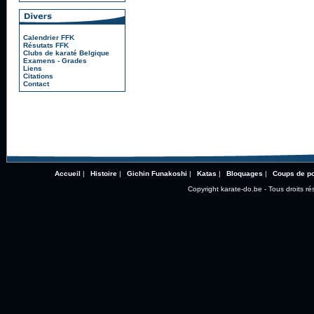
Calendrier FFK
Résutats FFK
Clubs de karaté Belgique
Examens - Grades
Liens
Citations
Contact
Accueil
|
Histoire
|
Gichin Funakoshi
|
Katas
|
Bloquages
|
Coups de p
Copyright karate-do.be - Tous droits ré