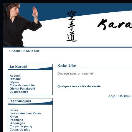
>
Accueil
>
Kake Uke
Kake Uke
Blocage avec un crochet
Accueil
Histoire
Styles
Code de conduite
Quelques mots clés du karaté
Gichin Funakoshi
20 préceptes
dojo
-
Haishu-
Katas
Les vidéos des Katas
Kihon
Positions
Bloquages
Coups de poing
Coups de pied