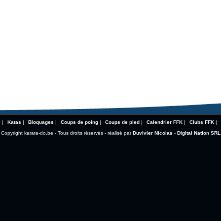
i
|
Katas
|
Bloquages
|
Coups de poing
|
Coups de pied
|
Calendrier FFK
|
Clubs FFK
|
Copyright karate-do.be - Tous droits réservés - réalisé par
Duvivier Nicolas
-
Digital Nation SRL