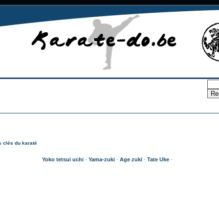
 clés du karaté
Yoko tetsui uchi
-
Yama-zuki
-
Age zuki
-
Tate Uke
-