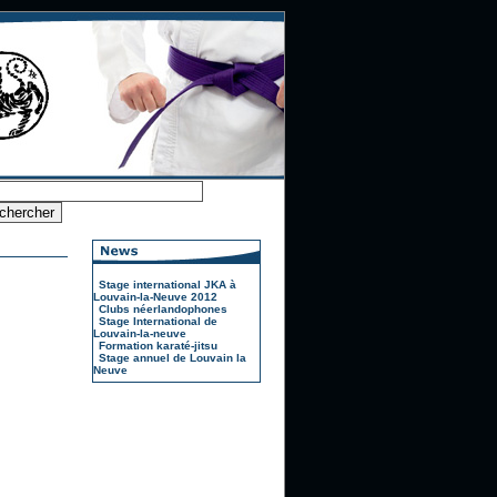
Stage international JKA à
Louvain-la-Neuve 2012
Clubs néerlandophones
Stage International de
Louvain-la-neuve
Formation karaté-jitsu
Stage annuel de Louvain la
Neuve