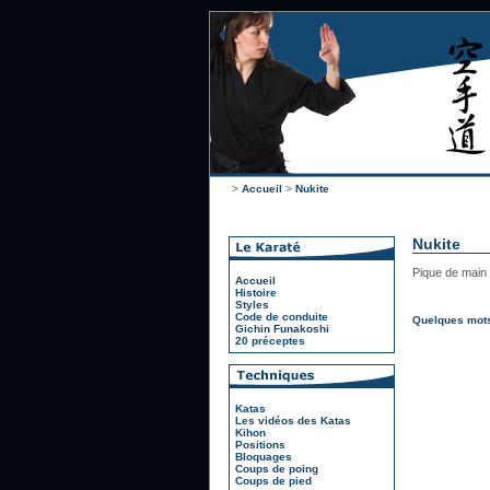
>
Accueil
>
Nukite
Nukite
Pique de main
Accueil
Histoire
Styles
Code de conduite
Quelques mots
Gichin Funakoshi
20 préceptes
Katas
Les vidéos des Katas
Kihon
Positions
Bloquages
Coups de poing
Coups de pied