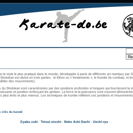
t le style le plus pratiqué dans le monde, développée à partir de différents art martiaux par G
Shotokan est divisé en trois parties : le Kihon ou « fondements », le Kumite (le combat), et l
dèles des mouvements).
 du Shotokan sont caractérisées par des positions profondes et longues qui fournissent la sta
ssants et position renforçant les jambes. La force et la puissance sont souvent démontré
plus lents et plus retenus. Les techniques de kumite reflètent ces positions et mouvements
 clés du karaté
Gyaku zuki
-
Tetsui otoshi
-
Neko Ashi Dachi
-
Uechi-ryu
-