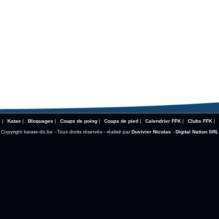
i
|
Katas
|
Bloquages
|
Coups de poing
|
Coups de pied
|
Calendrier FFK
|
Clubs FFK
|
Copyright karate-do.be - Tous droits réservés - réalisé par
Duvivier Nicolas
-
Digital Nation SRL