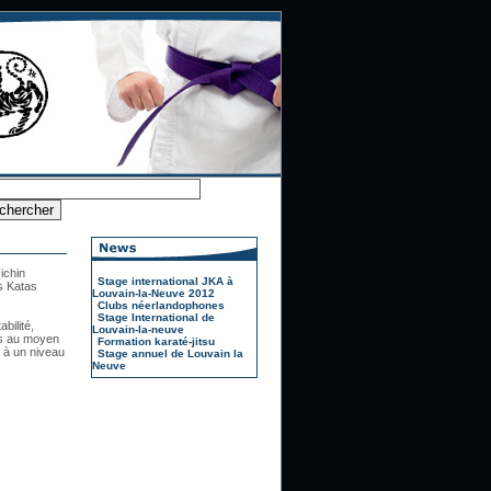
ichin
Stage international JKA à
es Katas
Louvain-la-Neuve 2012
Clubs néerlandophones
Stage International de
bilité,
Louvain-la-neuve
es au moyen
Formation karaté-jitsu
 à un niveau
Stage annuel de Louvain la
Neuve