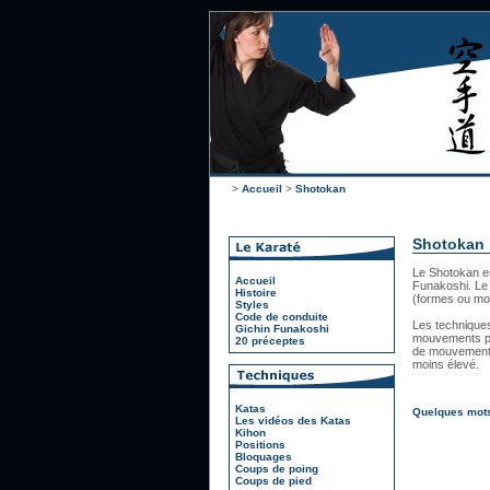
>
Accueil
>
Shotokan
Shotokan
Le Shotokan es
Accueil
Funakoshi. Le 
Histoire
(formes ou mo
Styles
Code de conduite
Les techniques
Gichin Funakoshi
mouvements pui
20 préceptes
de mouvements 
moins élevé.
Katas
Quelques mots
Les vidéos des Katas
Kihon
Positions
Bloquages
Coups de poing
Coups de pied