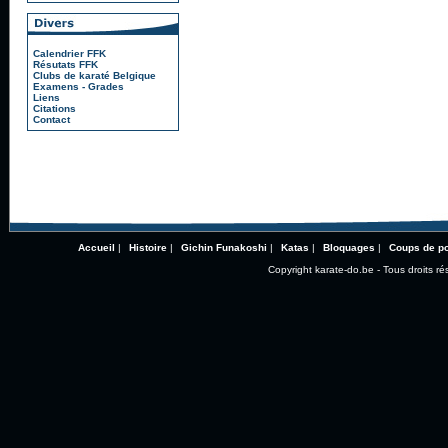
Calendrier FFK
Résutats FFK
Clubs de karaté Belgique
Examens - Grades
Liens
Citations
Contact
Accueil
|
Histoire
|
Gichin Funakoshi
|
Katas
|
Bloquages
|
Coups de p
Copyright karate-do.be - Tous droits ré