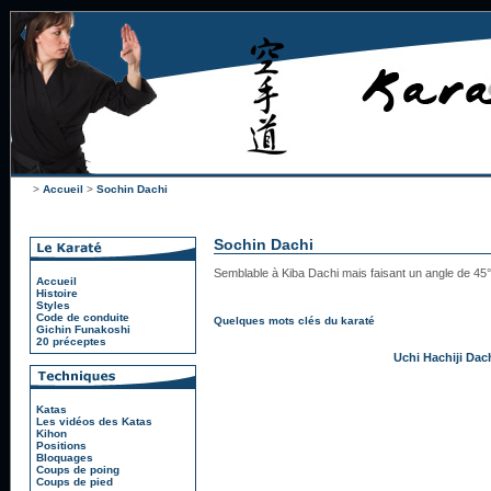
>
Accueil
>
Sochin Dachi
Sochin Dachi
Semblable à Kiba Dachi mais faisant un angle de 45° a
Accueil
Histoire
Styles
Code de conduite
Quelques mots clés du karaté
Gichin Funakoshi
20 préceptes
Uchi Hachiji Dac
Katas
Les vidéos des Katas
Kihon
Positions
Bloquages
Coups de poing
Coups de pied