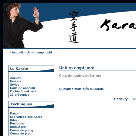
>
Accueil
>
Uchiro empi uchi
Uchiro empi uchi
Coup de coude vers l’arrière
Accueil
Histoire
Styles
Code de conduite
Quelques mots clés du karaté
Gichin Funakoshi
20 préceptes
Uechi-ryu
-
k
Katas
Les vidéos des Katas
Kihon
Positions
Bloquages
Coups de poing
Coups de pied