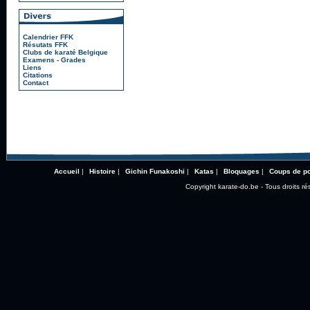
Calendrier FFK
Résutats FFK
Clubs de karaté Belgique
Examens - Grades
Liens
Citations
Contact
Accueil
|
Histoire
|
Gichin Funakoshi
|
Katas
|
Bloquages
|
Coups de p
Copyright karate-do.be - Tous droits ré