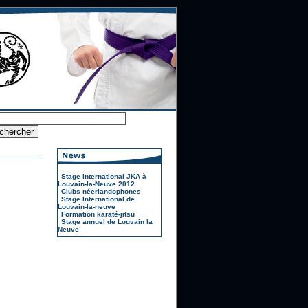
Stage international JKA à
Louvain-la-Neuve 2012
Clubs néerlandophones
Stage International de
Louvain-la-neuve
Formation karaté-jitsu
Stage annuel de Louvain la
Neuve