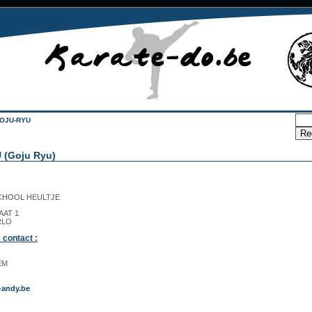
OJU-RYU
 (Goju Ryu)
CHOOL HEULTJE
AT 1
RLO
 contact :
EM
-andy.be