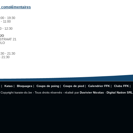
s complémentaires
00 - 19:30
 - 11:00
0 - 12:30
JO
TRAAT 21
RLO
30 - 21:30
- 21:30
i
|
Katas
|
Bloquages
|
Coups de poing
|
Coups de pied
|
Calendrier FFK
|
Clubs FFK
|
Copyright karate-do.be - Tous droits réservés - réalisé par
Duvivier Nicolas
-
Digital Nation SRL