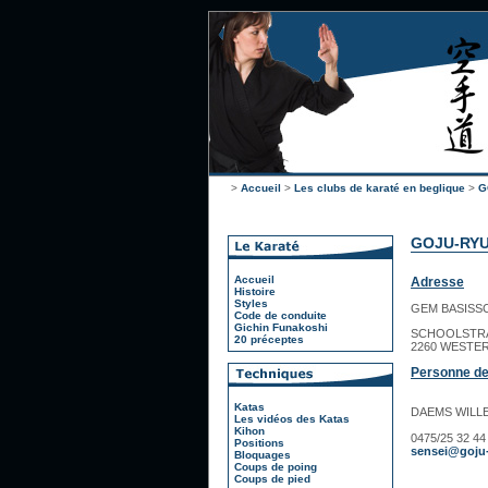
>
Accueil
>
Les clubs de karaté en beglique
>
G
GOJU-RYU
Accueil
Adresse
Histoire
Styles
GEM BASISS
Code de conduite
Gichin Funakoshi
SCHOOLSTRA
20 préceptes
2260 WESTE
Personne de
Katas
DAEMS WILL
Les vidéos des Katas
Kihon
0475/25 32 44
Positions
sensei@goju
Bloquages
Coups de poing
Coups de pied