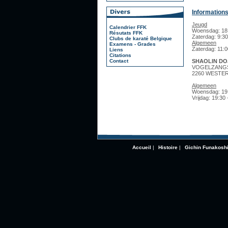
Information
Jeugd
Calendrier FFK
Woensdag: 18:
Résutats FFK
Zaterdag: 9:30
Clubs de karaté Belgique
Algemeen
Examens - Grades
Zaterdag: 11:0
Liens
Citations
SHAOLIN DO
Contact
VOGELZANGS
2260 WESTE
Algemeen
Woensdag: 19:
Vrijdag: 19:30 
Accueil
|
Histoire
|
Gichin Funakosh