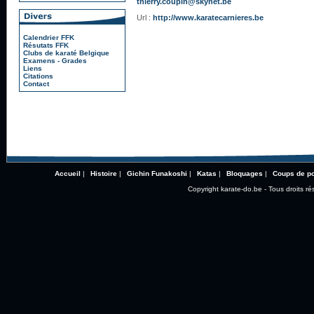
thierry.coupin@skynet.be
Url :
http://www.karatecarnieres.be
Calendrier FFK
Résutats FFK
Clubs de karaté Belgique
Examens - Grades
Liens
Citations
Contact
Accueil
|
Histoire
|
Gichin Funakoshi
|
Katas
|
Bloquages
|
Coups de p
Copyright karate-do.be - Tous droits ré