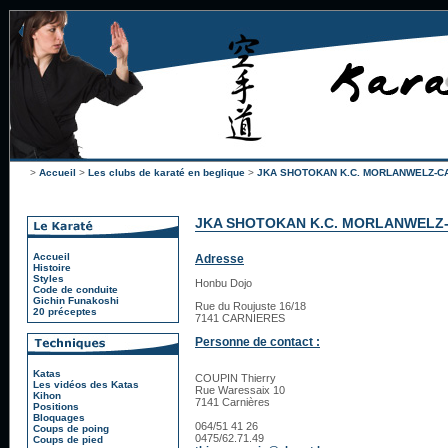
>
Accueil
>
Les clubs de karaté en beglique
>
JKA SHOTOKAN K.C. MORLANWELZ-C
JKA SHOTOKAN K.C. MORLANWELZ-
Accueil
Adresse
Histoire
Styles
Honbu Dojo
Code de conduite
Gichin Funakoshi
Rue du Roujuste 16/18
20 préceptes
7141 CARNIERES
Personne de contact :
Katas
COUPIN Thierry
Les vidéos des Katas
Rue Waressaix 10
Kihon
7141 Carnières
Positions
Bloquages
064/51 41 26
Coups de poing
0475/62.71.49
Coups de pied