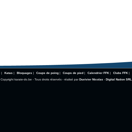
i
|
Katas
|
Bloquages
|
Coups de poing
|
Coups de pied
|
Calendrier FFK
|
Clubs FFK
|
Copyright karate-do.be - Tous droits réservés - réalisé par
Duvivier Nicolas
-
Digital Nation SRL