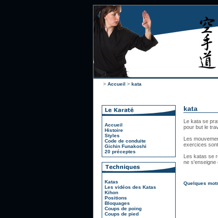
>
Accueil
>
kata
kata
Le kata se pra
Accueil
pour but le tr
Histoire
Styles
Les mouvements
Code de conduite
exercices sont
Gichin Funakoshi
20 préceptes
Les katas se r
ne s'enseigne 
Katas
Quelques mots
Les vidéos des Katas
Kihon
Positions
Bloquages
Coups de poing
Coups de pied