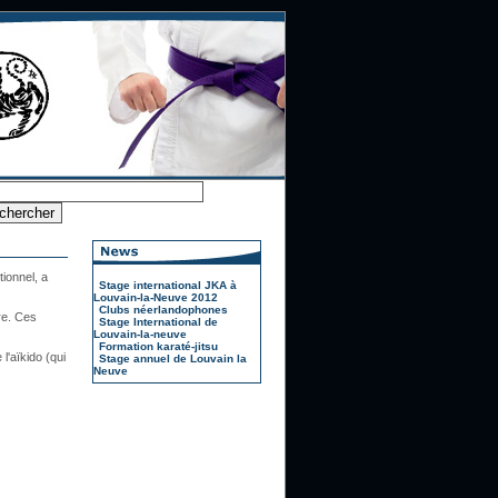
ionnel, a
Stage international JKA à
Louvain-la-Neuve 2012
Clubs néerlandophones
re. Ces
Stage International de
Louvain-la-neuve
Formation karaté-jitsu
l'aïkido (qui
Stage annuel de Louvain la
Neuve