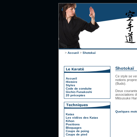
>
Accueil
>
Shotokaï
Shotokaï
Ce style se ve
Accueil
notions propre
Histoire
(Budo).
Styles
Code de conduite
Deux courants 
Gichin Funakoshi
associations d
20 préceptes
Mitsusuke Har
Quelques mots
Katas
Les vidéos des Katas
Kihon
Positions
Bloquages
Coups de poing
Coups de pied