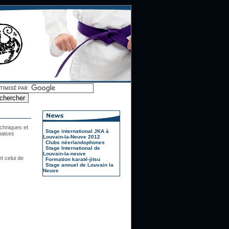
echniques et
Stage international JKA à
naises
Louvain-la-Neuve 2012
Clubs néerlandophones
Stage International de
Louvain-la-neuve
t celui de
Formation karaté-jitsu
Stage annuel de Louvain la
Neuve