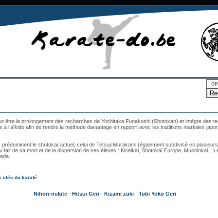
ut être le prolongement des recherches de Yoshitaka Funakoshi (Shotokan) et intègre des t
s à l’aïkido afin de rendre la méthode davantage en rapport avec les traditions martiales japo
prédominent le shotokaï actuel, celui de Tetsuji Murakami (également subdivisé en plusieurs
u fait de sa mort et de la dispersion de ses élèves : Kiseikai, Shotokaï Europe, Mushinkai…) e
ada.
 clés du karaté
Nihon-nukite
-
Hitsui Geri
-
Kizami zuki
-
Tobi Yoko Geri
-